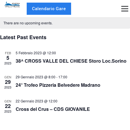
08-08-2026
Even
E
Search
Mo
Calendario Gare
V
Select
Sear
date.
N
There are no upcoming events.
and
Latest Past Events
View
Navi
5 Febbraio 2023 @ 12:00
FEB
5
38^ CROSS VALLE DEL CHIESE Storo Loc.Sorino
2023
29 Gennaio 2023 @ 8:00
-
17:00
GEN
29
24° Trofeo Pizzeria Belvedere Madrano
2023
22 Gennaio 2023 @ 12:00
GEN
22
Cross del Crus – CDS GIOVANILE
2023