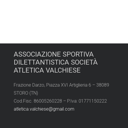
ASSOCIAZIONE SPORTIVA
DILETTANTISTICA SOCIETÀ
ATLETICA VALCHIESE
Frazione Darzo, Piazza XVI Artiglieria 6 – 38089
STORO (TN)
Cod.Fisc. 86005260228 – P.Iva: 01771150222
atletica.valchiese@gmail.com