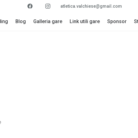
atletica.valchiese@gmail.com
ding
Blog
Galleria gare
Link utili gare
Sponsor
S
e