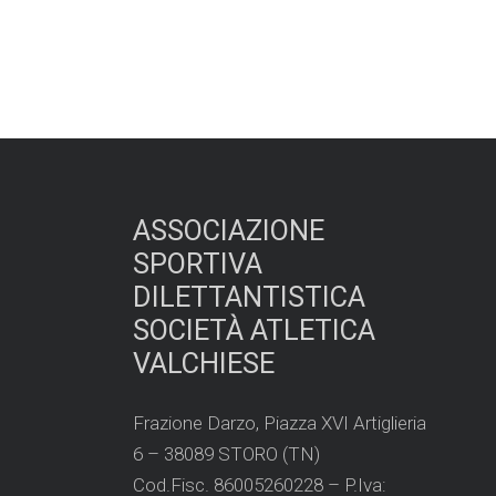
ASSOCIAZIONE
SPORTIVA
DILETTANTISTICA
SOCIETÀ ATLETICA
VALCHIESE
Frazione Darzo, Piazza XVI Artiglieria
6 – 38089 STORO (TN)
Cod.Fisc. 86005260228 – P.Iva: