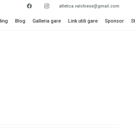
atletica.valchiese@gmail.com
ding
Blog
Galleria gare
Link utili gare
Sponsor
S