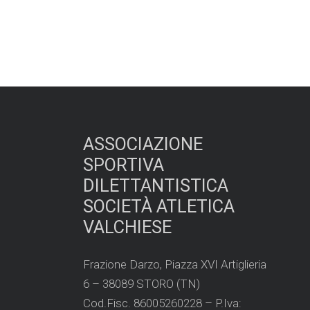
ASSOCIAZIONE
SPORTIVA
DILETTANTISTICA
SOCIETÀ ATLETICA
VALCHIESE
Frazione Darzo, Piazza XVI Artiglieria
6 – 38089 STORO (TN)
Cod.Fisc. 86005260228 – P.Iva: