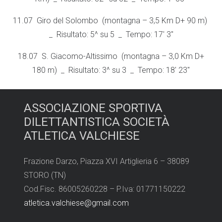
11.07 Giro del Solombo (montagna – 3,5 Km D+ 90 m)
_ Risultato: 5^ su 5 _ Tempo: 17′ 3″
18.07 S. Giacomo-Altissimo (montagna – 3,0 Km D+
180 m) _ Risultato: 3^ su 3 _ Tempo: 18′ 23″
ASSOCIAZIONE SPORTIVA
DILETTANTISTICA SOCIETÀ
ATLETICA VALCHIESE
Frazione Darzo, Piazza XVI Artiglieria 6 – 38089
STORO (TN)
Cod.Fisc. 86005260228 – P.Iva: 01771150222
atletica.valchiese@gmail.com