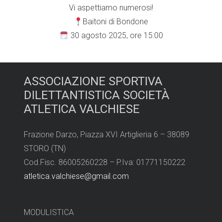
Vi aspettiamo numerosi!
Baitoni di Bondone
30 agosto 2025, ore 15:00
ASSOCIAZIONE SPORTIVA
DILETTANTISTICA SOCIETÀ
ATLETICA VALCHIESE
Frazione Darzo, Piazza XVI Artiglieria 6 – 38089
STORO (TN)
Cod.Fisc. 86005260228 – P.Iva: 01771150222
atletica.valchiese@gmail.com
MODULISTICA