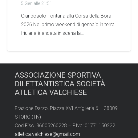
5 Gen alle 21:51
Gianpoaolo Fontana alla Corsa della Bora
2026 Nel primo weekend di gennaio in terra
friulana è andata in scena la…
ASSOCIAZIONE SPORTIVA
DILETTANTISTICA SOCIETÀ
ATLETICA VALCHIESE
Frazione Darzo, Piazza XVI Artiglieria 6 – 38089
STORO (TN)
Cod.Fisc. 86005260228 – P.Iva: 01771150222
atletica.valchiese@gmail.com