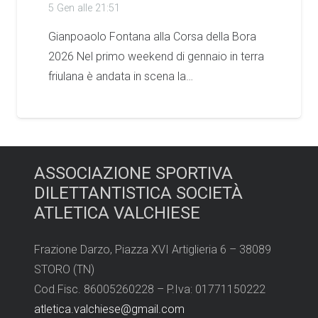
5 Gen alle 21:51
Gianpoaolo Fontana alla Corsa della Bora
2026 Nel primo weekend di gennaio in terra
friulana è andata in scena la…
ASSOCIAZIONE SPORTIVA
DILETTANTISTICA SOCIETÀ
ATLETICA VALCHIESE
Frazione Darzo, Piazza XVI Artiglieria 6 – 38089
STORO (TN)
Cod.Fisc. 86005260228 – P.Iva: 01771150222
atletica.valchiese@gmail.com